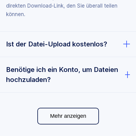
direkten Download-Link, den Sie überall teilen
können.
Ist der Datei-Upload kostenlos?
Ja, das Hochladen und Teilen von Dateien ist
absolut kostenlos. Es gibt keine versteckten
Benötige ich ein Konto, um Dateien
Gebühren oder Abonnementpflichten.
hochzuladen?
Nein, Sie können Dateien hochladen und teilen,
ohne ein Konto zu erstellen. Es ist keine
Registrierung erforderlich.
Mehr anzeigen