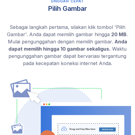
UNGGAH CEPAT
Pilih Gambar
Sebagai langkah pertama, silakan klik tombol 'Pilih
Gambar'. Anda dapat memilih gambar hingga
20 MB
.
Mulai pengunggahan dengan memilih gambar.
Anda
dapat memilih hingga 10 gambar sekaligus.
Waktu
pengunggahan gambar dapat bervariasi tergantung
pada kecepatan koneksi internet Anda.