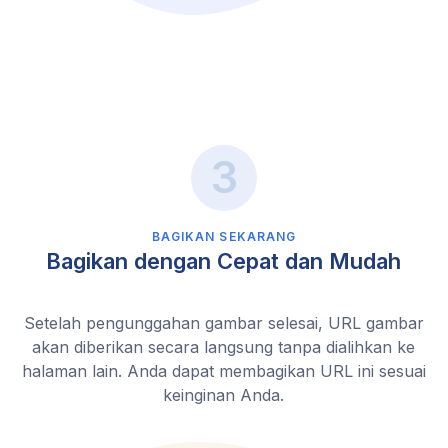
BAGIKAN SEKARANG
Bagikan dengan Cepat dan Mudah
Setelah pengunggahan gambar selesai, URL gambar
akan diberikan secara langsung tanpa dialihkan ke
halaman lain. Anda dapat membagikan URL ini sesuai
keinginan Anda.