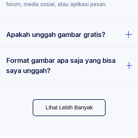
forum, media sosial, atau aplikasi pesan.
Apakah unggah gambar gratis?
Ya, Anda dapat mengunggah gambar secara
gratis.
Format gambar apa saja yang bisa
saya unggah?
Anda dapat mengunggah format gambar umum
seperti JPG, PNG, GIF, dan WEBP. Format yang
didukung dapat bervariasi tergantung pada
Lihat Lebih Banyak
pembaruan sistem dan fitur platform.