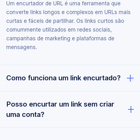
Um encurtador de URL é uma ferramenta que
converte links longos e complexos em URLs mais
curtas e fáceis de partilhar. Os links curtos são
comummente utilizados em redes sociais,
campanhas de marketing e plataformas de
mensagens.
Como funciona um link encurtado?
Quando cria un link encurtado, o nosso sistema
gera um URL curto exclusivo que redireciona os
Posso encurtar um link sem criar
utilizadores para o seu URL longo original. Quando
uma conta?
alguém clica no link curto, é automaticamente
redirecionado para a página de destino.
Sim, pode encurtar um link sem criar uma conta. O
nosso encurtador de links gratuito permite-lhe