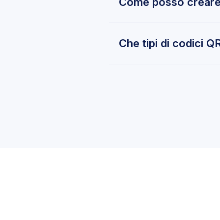
Come posso creare 
Per creare un codice QR o
telefono), scegli un desi
Che tipi di codici 
scaricabile.
Puoi generare codici QR p
nostro generatore supporta