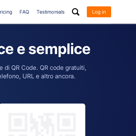
ricing
FAQ
Testimonials
Log in
ESC
ce e semplice
e di QR Code. QR code gratuiti,
telefono, URL e altro ancora.