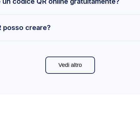
un codice QR online gratuitamente?
nline gratuitamente, inserisci il contenuto (URL, testo,
gn e clicca su genera. Il nostro generatore crea istant
QR posso creare?
er URL, link YouTube, pagine Facebook, email, testo e nu
 i tipi più comuni.
Vedi altro