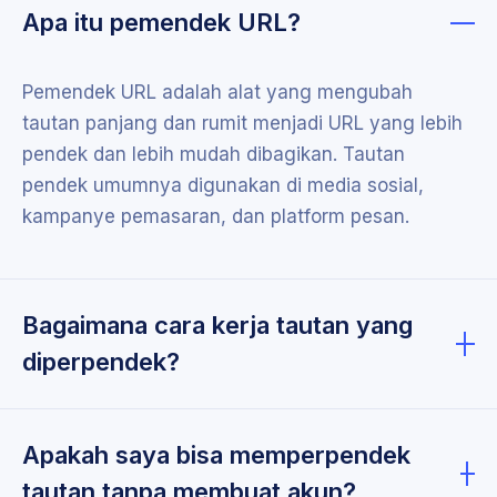
Apa itu pemendek URL?
Pemendek URL adalah alat yang mengubah
tautan panjang dan rumit menjadi URL yang lebih
pendek dan lebih mudah dibagikan. Tautan
pendek umumnya digunakan di media sosial,
kampanye pemasaran, dan platform pesan.
Bagaimana cara kerja tautan yang
diperpendek?
Saat Anda membuat tautan yang diperpendek,
sistem kami membuat URL pendek unik yang
Apakah saya bisa memperpendek
mengalihkan pengguna ke URL panjang asli Anda.
tautan tanpa membuat akun?