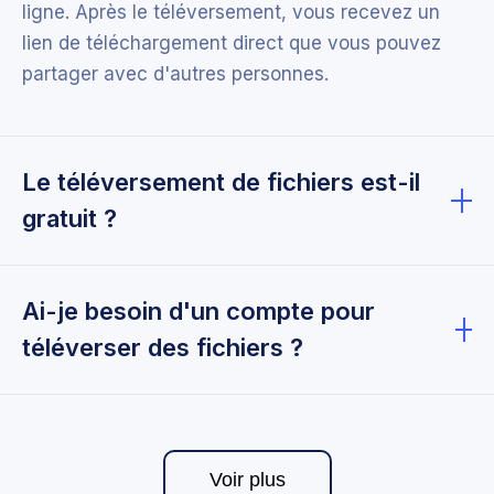
ligne. Après le téléversement, vous recevez un
lien de téléchargement direct que vous pouvez
partager avec d'autres personnes.
Le téléversement de fichiers est-il
gratuit ?
Oui, le téléversement et le partage de fichiers
sont entièrement gratuits. Il n'y a pas de frais
Ai-je besoin d'un compte pour
cachés ni d'obligation d'abonnement.
téléverser des fichiers ?
Non, vous pouvez téléverser et partager des
fichiers sans créer de compte. Aucune inscription
n'est requise.
Voir plus